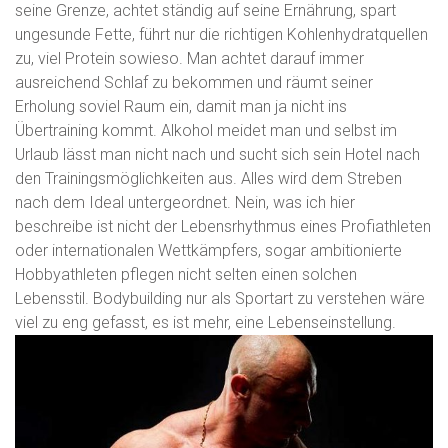
seine Grenze, achtet ständig auf seine Ernährung, spart
ungesunde Fette, führt nur die richtigen Kohlenhydratquellen
zu, viel Protein sowieso. Man achtet darauf immer
ausreichend Schlaf zu bekommen und räumt seiner
Erholung soviel Raum ein, damit man ja nicht ins
Übertraining kommt. Alkohol meidet man und selbst im
Urlaub lässt man nicht nach und sucht sich sein Hotel nach
den Trainingsmöglichkeiten aus. Alles wird dem Streben
nach dem Ideal untergeordnet. Nein, was ich hier
beschreibe ist nicht der Lebensrhythmus eines Profiathleten
oder internationalen Wettkämpfers, sogar ambitionierte
Hobbyathleten pflegen nicht selten einen solchen
Lebensstil. Bodybuilding nur als Sportart zu verstehen wäre
viel zu eng gefasst, es ist mehr, eine Lebenseinstellung.