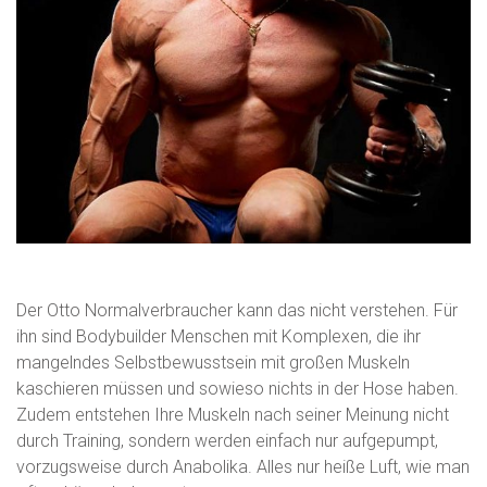
Der Otto Normalverbraucher kann das nicht verstehen. Für
ihn sind Bodybuilder Menschen mit Komplexen, die ihr
mangelndes Selbstbewusstsein mit großen Muskeln
kaschieren müssen und sowieso nichts in der Hose haben.
Zudem entstehen Ihre Muskeln nach seiner Meinung nicht
durch Training, sondern werden einfach nur aufgepumpt,
vorzugsweise durch Anabolika. Alles nur heiße Luft, wie man