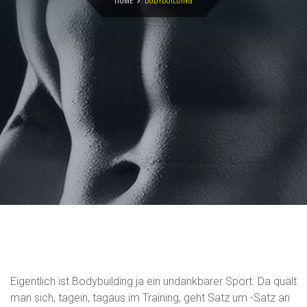
Eigentlich ist Bodybuilding ja ein undankbarer Sport. Da quält
man sich, tagein, tagaus im Training, geht Satz um -Satz an